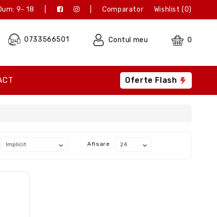
Dum: 9- 18
|
|
Comparator
Wishlist (0)
0733566501
Contul meu
0
ACT
Oferte Flash
Afisare