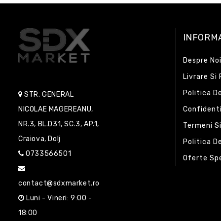
INFORMA
Despre No
Livrare Si
Politica D
STR. GENERAL
NICOLAE MAGEREANU,
Confidenti
NR.3, BL.D31, SC.3, AP.1,
Termeni Si
Craiova, Dolj
Politica D
0733566501
Oferte Sp
contact@sdxmarket.ro
Luni - Vineri: 9:00 -
18:00