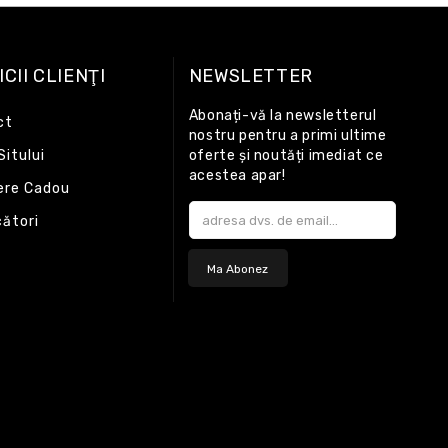
CII CLIENŢI
NEWSLETTER
Abonați-vă la newsletterul
ct
nostru pentru a primi ultime
Sitului
oferte și noutăți imediat ce
acestea apar!
ere Cadou
ători
Ma Abonez