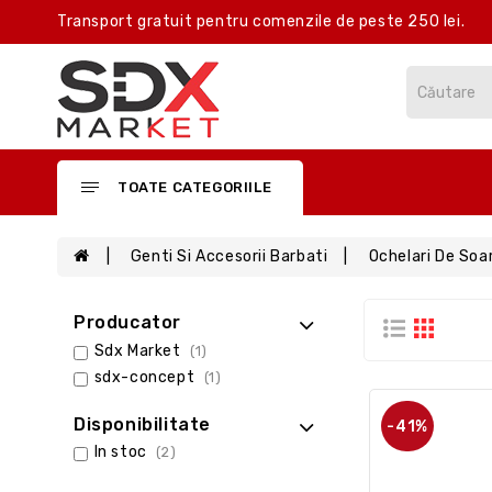
Transport gratuit pentru comenzile de peste 250 lei.
TOATE CATEGORIILE
Genti Si Accesorii Barbati
Ochelari De Soa
Producator
Sdx Market
(1)
sdx-concept
(1)
Disponibilitate
-41%
In stoc
(2)