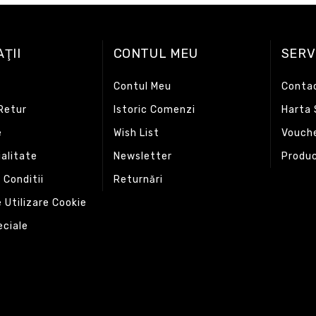
ŢII
CONTUL MEU
SERVI
i
Contul Meu
Conta
 Retur
Istoric Comenzi
Harta 
e
Wish List
Vouch
alitate
Newsletter
Produc
 Conditii
Returnări
e Utilizare Cookie
eciale