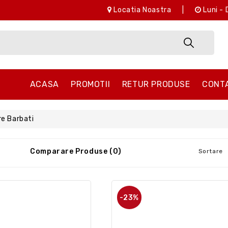
Locatia Noastra
|
Luni - 
ACASA
PROMOTII
RETUR PRODUSE
CONT
re Barbati
Comparare Produse (0)
Sortare
-23%