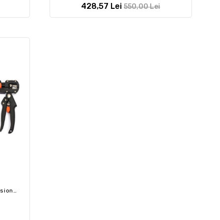
428,57 Lei
550,00 Lei
Pachet Cleste Pentru Altoit Profesional + Banda Altoit + Aparat Pentru Legat Vita De Vie + 10000 Capse