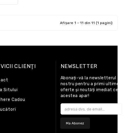
Afişare 1 - 11 din 11 (1 pagini)
VICII CLIENŢI
NEWSLETTER
Abonați-vă la newsletterul
tact
nostru pentru a primi ultime
a Sitului
oferte și noutăți imediat ce
acestea apar!
here Cadou
ucători
Ma Abonez