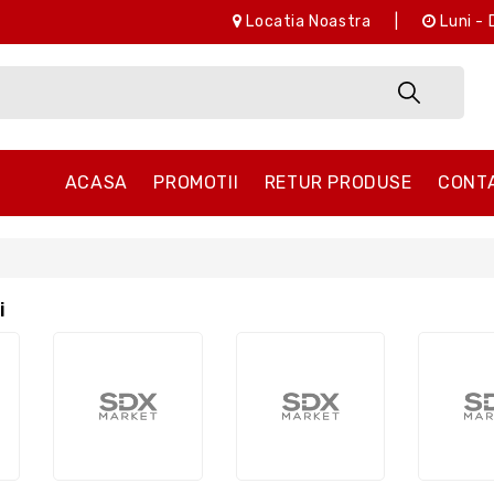
Locatia Noastra
|
Luni - 
ACASA
PROMOTII
RETUR PRODUSE
CONT
i