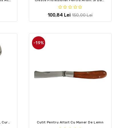
100,84 Lei
150,00 Lei
-19%
Cutit Pentru Altoit Cu Doua Lame, Curbat Si Dreapta, Fete Maner Lemn
Cutit Pentru Altoit Cu Maner De Lemn