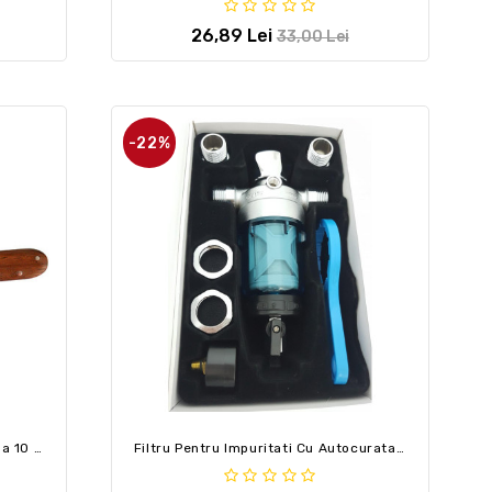
26,89 Lei
33,00 Lei
-22%
Cutit Pentru Altoit, Varf Plat, Lama 10 Cm
Filtru Pentru Impuritati Cu Autocuratare,cu Manometru Mic