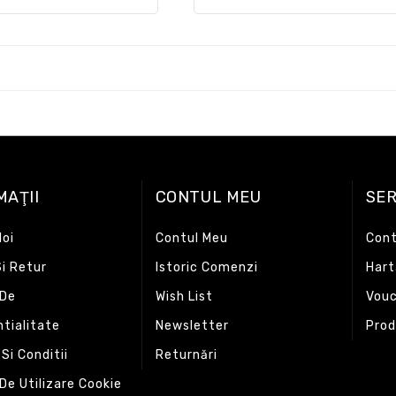
MAŢII
CONTUL MEU
SER
oi
Contul Meu
Con
Si Retur
Istoric Comenzi
Hart
 De
Wish List
Vouc
tialitate
Newsletter
Prod
Si Conditii
Returnări
 De Utilizare Cookie