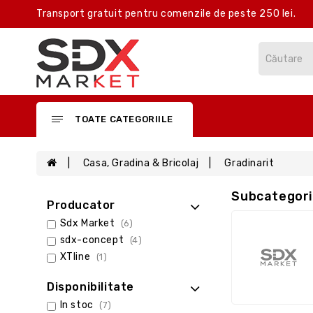
Transport gratuit pentru comenzile de peste 250 lei.
TOATE CATEGORIILE
Casa, Gradina & Bricolaj
Gradinarit
Subcategori
Producator
Sdx Market
(6)
sdx-concept
(4)
XTline
(1)
Disponibilitate
In stoc
(7)