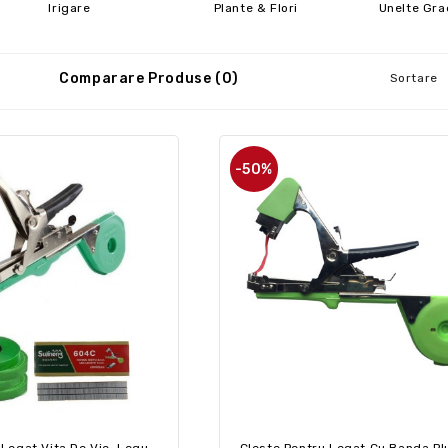
Irigare
Plante & Flori
Unelte Gra
Comparare Produse (0)
Sortare
-50%
Aparat Pentru Legat Vita De Vie, Legume Si Pomi Fructiferi + 10 Role + 20000 Capse