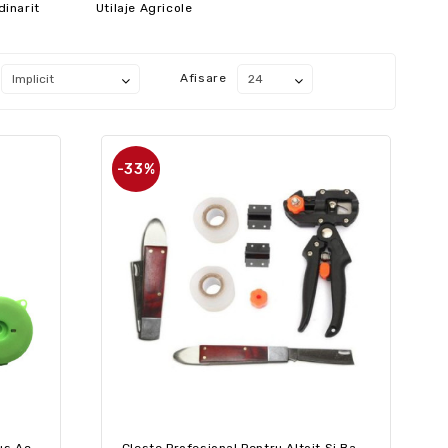
dinarit
Utilaje Agricole
Afisare
-33%
Cleste Pentru Legat Cu Banda Plus Accesorile Incluse
Cleste Profesional Pentru Altoit Si Banda De Legat, 2 Role + Cadou Company Cutit Altoit