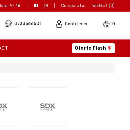
Dum: 9- 18
|
|
Comparator
Wishlist (0)
0733566501
Contul meu
0
ACT
Oferte Flash