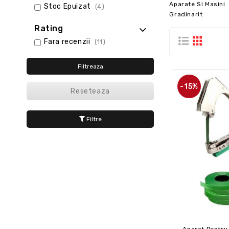
Aparate Si Masini
Stoc Epuizat
(4)
Gradinarit
Rating
Fara recenzii
(11)
Filtreaza
-15%
Reseteaza
Filtre