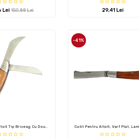
6 Lei
29,41 Lei
150,88 Lei
-41%
Cutit Pentru Altoit Tip Briceag Cu Doua Lame, Curbat Si Cosor, Fete Maner Lemn